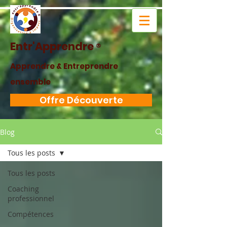
Entr'Apprendre
®
Apprendre & Entreprendre
ensemble
Offre Découverte
Blog
Tous les posts
Tous les posts
Coaching
professionnel
Compétences