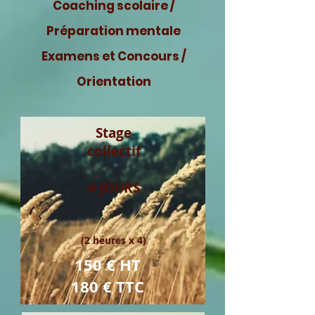
Coaching scolaire /
Préparation mentale
Examens et Concours /
Orientation
Stage
collectif
4 JOURS
(2 heures x 4)
150 € HT
180 € TTC