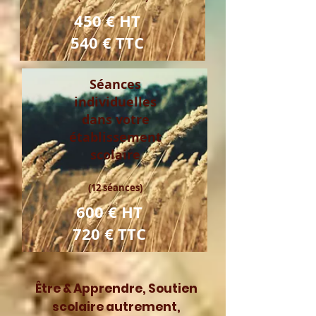
450 € HT
540 € TTC
Séances
individuelles
dans votre
établissement
scolaire
(12 séances)
600 € HT
720 € TTC
Être & Apprendre, Soutien
scolaire autrement,