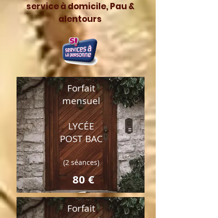
service à domicile, Pau &
alentours
Forfait
mensuel
LYCÉE
POST BAC
(2 séances)
80 €
Forfait