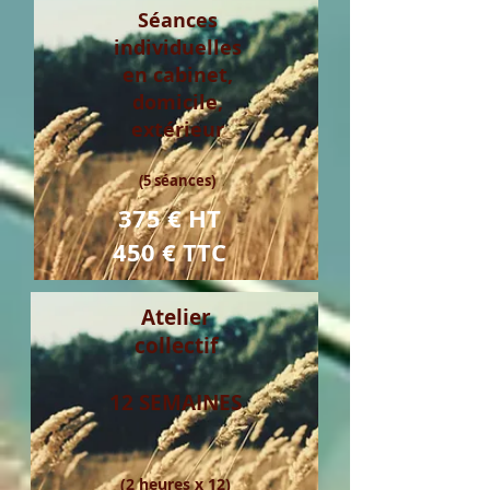
Séances
individuelles
en cabinet,
domicile,
extérieur
(5 séances)
375 € HT
450 € TTC
Atelier
collectif
12 SEMAINES
(2 heures x 12)