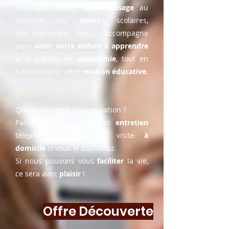
échanges et de l'
apprentissage
au
moment des
devoirs
scolaires,
Entr'Apprendre vous accompagne
pour
aider votre enfant à apprendre
et à grandir en
autonomie
, tout en
transformant votre
relation éducative
.
Quelle est votre préoccupation ?
Parlons-en le temps d'un
entretien
téléphonique et d'une visite
à
domicile
si vous le souhaitez.
Si nous pouvons vous
faciliter
la vie,
ce sera avec
plaisir
!
Offre Découverte