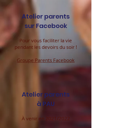
Atelier parents
sur Facebook
Pour vous faciliter la vie
pendant les devoirs du soir !
Groupe Parents Facebook
Atelier parents
à PAU
À venir en 2021/2022