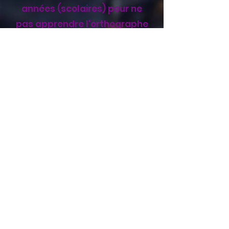
années (scolaires) pour ne
pas apprendre l'orthographe
que quelques séances
de coaching orthographique
ne suffiront pas à réparer la
relation rompue avec elle : Il
est possible d'en faire le
tour plutôt que de nager
dedans !