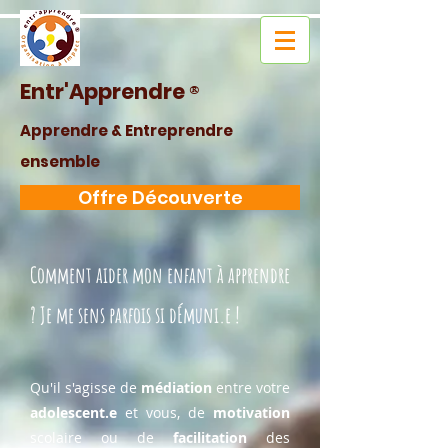
Entr'Apprendre
®
Apprendre & Entreprendre
ensemble
Offre Découverte
Comment aider mon enfant à apprendre
? Je me sens parfois si dÉmuni.e !
Qu'il s'agisse de
médiation
entre votre
adolescent.e
et vous, de
motivation
scolaire ou de
facilitation
des