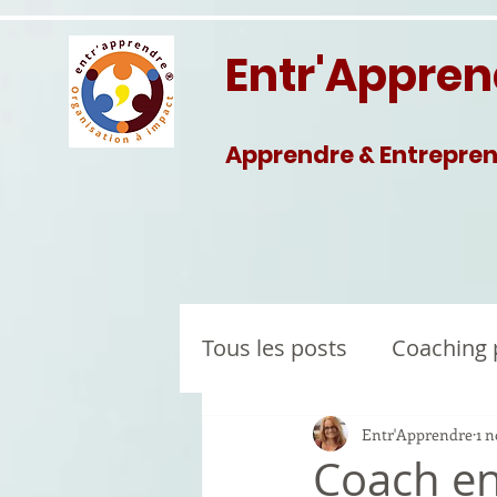
Entr'Appre
Apprendre & Entrepre
Tous les posts
Coaching 
Entr'Apprendre
1 n
Coach en