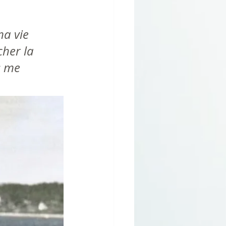
a vie 
her la 
s me 