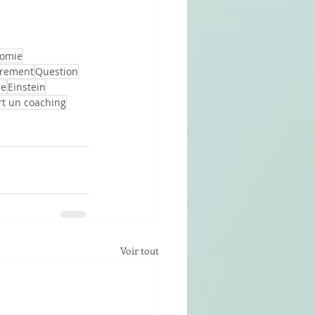
omie
rement
Question
ue
Einstein
rt un coaching
Voir tout