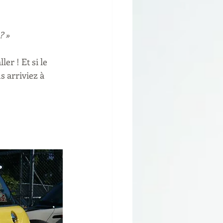
 » 
r ! Et si le 
 arriviez à 