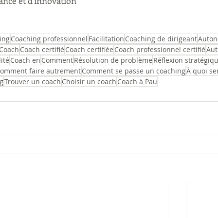
nance et d'innovation
ing
Coaching professionnel
Facilitation
Coaching de dirigeant
Auton
Coach
Coach certifié
Coach certifiée
Coach professionnel certifié
Aut
lité
Coach en
Comment
Résolution de problème
Réflexion stratégiq
omment faire autrement
Comment se passe un coaching
À quoi se
ng
Trouver un coach
Choisir un coach
Coach à Pau