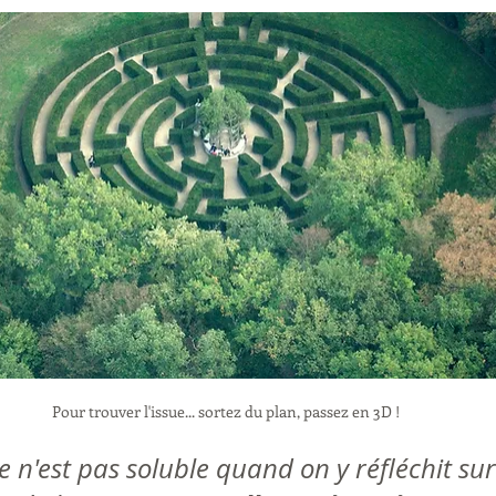
Pour trouver l'issue... sortez du plan, passez en 3D !
 n'est pas soluble quand on y réfléchit su