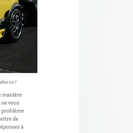
llez où ?
e manière 
 ne vous 
e problème 
ettre de 
réponses à 