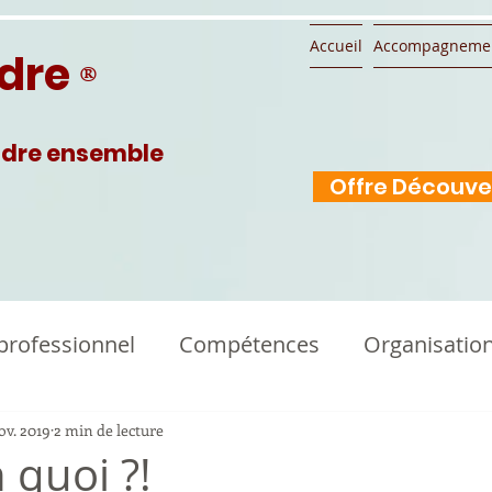
Accueil
Accompagneme
ndre
®
ndre ensemble
Offre Découve
professionnel
Compétences
Organisation
ov. 2019
2 min de lecture
 quoi ?!